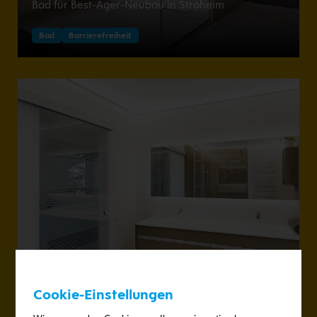
Bad für Best-Ager-Neubau in Stroheim
Bad
Barrierefreiheit
Cookie-Einstellungen
Badmodernisierung in Waizenkirchen