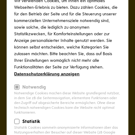
Wir verwenden Cookies, um Ihnen ein optimales
Webseiten-Erlebnis zu bieten. Dazu zählen Cookies, die
Bad
Sanierung
+2
für den Betrieb der Seite und für die Steuerung unserer
kommerziellen Unternehmensziele notwendig sind,
sowie solche, die lediglich zu anonymen
Statistikzwecken, für Komforteinstellungen oder zur
Anzeige personalisierter Inhalte genutzt werden. Sie
können selbst entscheiden, welche Kategorien Sie
zulassen möchten. Bitte beachten Sie, dass auf Basis
Ihrer Einstellungen womöglich nicht mehr alle
Funktionalitäten der Seite zur Verfügung stehen.
Datenschutzerklärung anzeigen
Notwendig
Notwendige Cookies machen diese Website grundlegend nutzbar,
in dem Sie zB die Seitennavigation, elementare Funktionen oder
den Zugriff auf abgesicherte Bereiche ermöglichen. Ohne diese
technisch notwendigen Cookies kann die Website nicht optimal
funktionieren.
Statistik
Badmodernisierung in Natternbach
Statistik Cookies sammeln anonymisierte Informationen über das
Nutzungsverhalten der Besucher auf dieser Website (zB Google