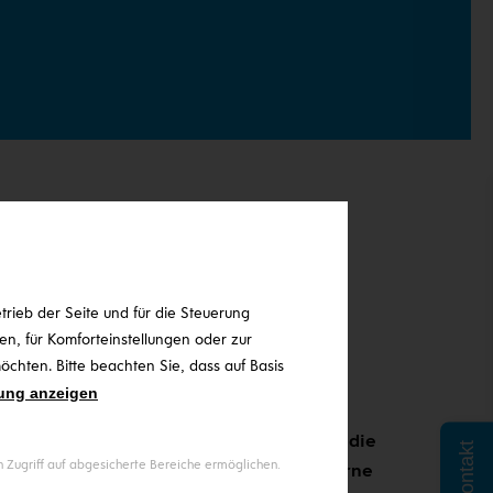
nergieeffiziente
Partner für alle
rieb der Seite und für die Steuerung
n, für Komforteinstellungen oder zur
chten. Bitte beachten Sie, dass auf Basis
ung anzeigen
in besten Händen, besonders wenn es um die
Kontakt
Zugriff auf abgesicherte Bereiche ermöglichen.
systeme
geht. Wir verstehen, dass moderne