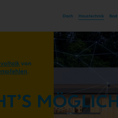
Dach
Haustechnik
Bad
voltaik
von
empfehlen
.
HT’S MÖGLICH