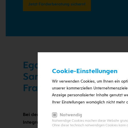
Jetzt Förderberatung sichern!
Egal, ob Haustechnik f
Cookie-Einstellungen
Sanierung alter Technik
Wir verwenden Cookies, um Ihnen ein optim
Fragen rund um moder
unserer kommerziellen Unternehmensziele n
Anzeige personalisierter Inhalte genutzt w
Ihrer Einstellungen womöglich nicht mehr a
Bei der Planung Ihres Neubaus oder der Sanie
Notwendig
Notwendige Cookies machen diese Website grundle
Integration zukunftsweisender Technologien 
Ohne diese technisch notwendigen Cookies kann di