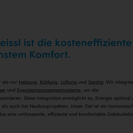
ssl ist die kosteneffiziente
hstem Komfort.
r als nur
Heizung
,
Kühlung
,
Lüftung
und
Sanitär
. Wir integrie
her
und
Energiemanagementsysteme
, um die
imieren. Diese Integration ermöglicht es, Energie optimal 
als auch bei Neubauprojekten. Unser Ziel ist ein harmonisc
s eine umfassende, effiziente und komfortable Gebäudelös