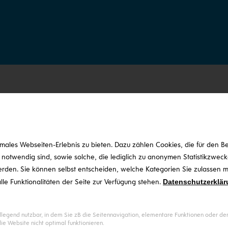
ür Ihren Neubau oder eine e
. Meissl ist Ihr kompetenter 
ales Webseiten-Erlebnis zu bieten. Dazu zählen Cookies, die für den Bet
ne Haustechnik.
otwendig sind, sowie solche, die lediglich zu anonymen Statistikzwecke
erden. Sie können selbst entscheiden, welche Kategorien Sie zulassen mö
lle Funktionalitäten der Seite zur Verfügung stehen.
Datenschutzerklär
rung Ihrer bestehenden Haustechnik sind Sie mit Meissl 
gend nutzbar, in dem Sie zB die Seitennavigation, elementare Funktionen oder den 
wie
Photovoltaik, Stromspeicher und Energiemanagement
e Website nicht optimal funktionieren.