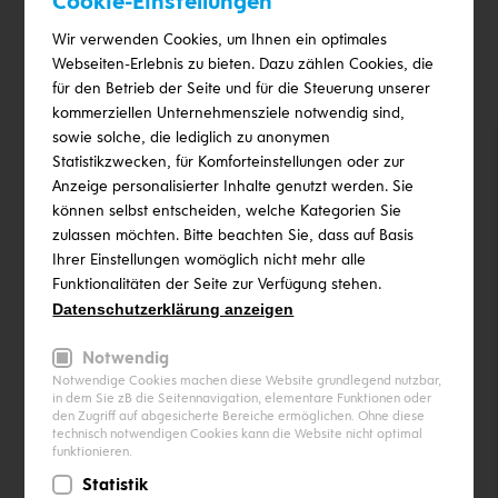
Cookie-Einstellungen
Wir verwenden Cookies, um Ihnen ein optimales
Webseiten-Erlebnis zu bieten. Dazu zählen Cookies, die
für den Betrieb der Seite und für die Steuerung unserer
kommerziellen Unternehmensziele notwendig sind,
OÖ Energiespar Verband
sowie solche, die lediglich zu anonymen
Statistikzwecken, für Komforteinstellungen oder zur
Anzeige personalisierter Inhalte genutzt werden. Sie
können selbst entscheiden, welche Kategorien Sie
zulassen möchten. Bitte beachten Sie, dass auf Basis
Ihrer Einstellungen womöglich nicht mehr alle
Förderung OÖ
Funktionalitäten der Seite zur Verfügung stehen.
Datenschutzerklärung anzeigen
Notwendig
Notwendige Cookies machen diese Website grundlegend nutzbar,
in dem Sie zB die Seitennavigation, elementare Funktionen oder
den Zugriff auf abgesicherte Bereiche ermöglichen. Ohne diese
Austrian Energy Agency
technisch notwendigen Cookies kann die Website nicht optimal
funktionieren.
Statistik