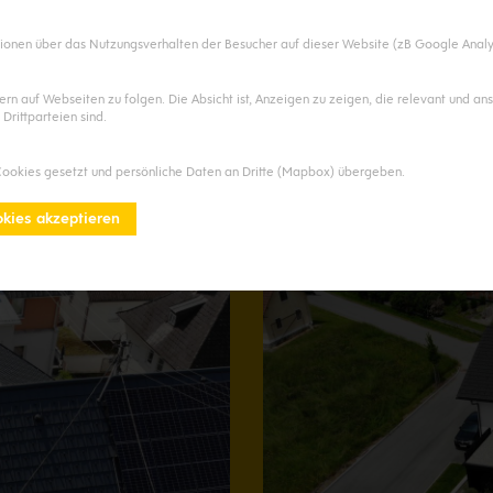
ionen über das Nutzungsverhalten der Besucher auf dieser Website (zB Google Analy
 auf Webseiten zu folgen. Die Absicht ist, Anzeigen zu zeigen, die relevant und an
Dachsanierung in Hilkeri
Drittparteien sind.
Dach
Sanierung
+2
Cookies gesetzt und persönliche Daten an Dritte (Mapbox) übergeben.
okies akzeptieren