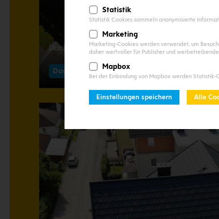
Statistik
Statistik Cookies sammeln anonymisierte Informat
Marketing
Marketing-Cookies werden verwendet, um Besuchern
Dachsanierung in Neukirchen am Walde
daher wertvoller für Publisher und werbetreibende 
Mapbox
Dach
Sanierung
Bei der Einbindung von Mapbox werden Statistik-
Einstellungen speichern
Alle Co