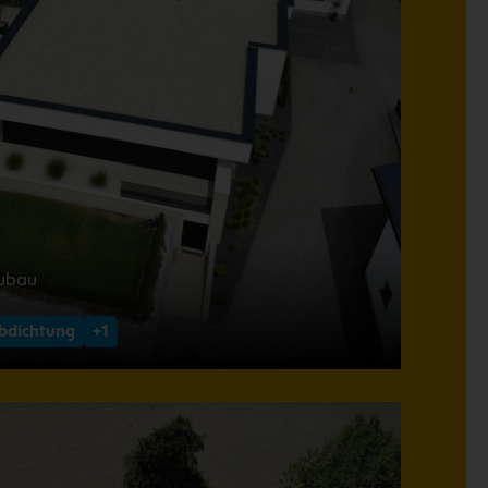
Zubau
bdichtung
+1