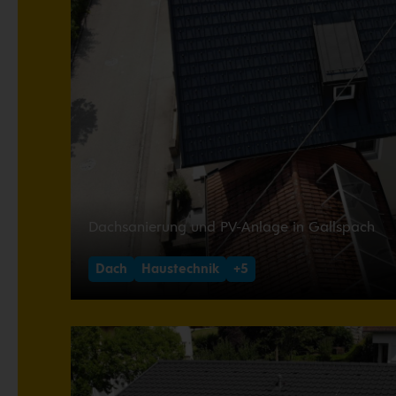
Dachsanierung und PV-Anlage in Gallspach
Dach
Haustechnik
+5