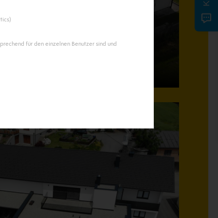
tics)
sprechend für den einzelnen Benutzer sind und
ng