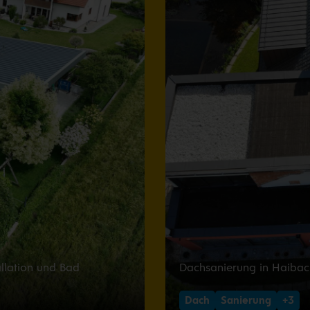
llation und Bad
Dachsanierung in Haiba
Dach
Sanierung
+3