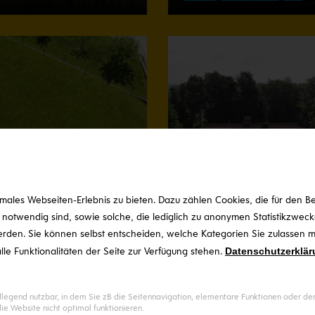
ales Webseiten-Erlebnis zu bieten. Dazu zählen Cookies, die für den Bet
otwendig sind, sowie solche, die lediglich zu anonymen Statistikzwecke
erden. Sie können selbst entscheiden, welche Kategorien Sie zulassen mö
lle Funktionalitäten der Seite zur Verfügung stehen.
Datenschutzerklär
gend nutzbar, in dem Sie zB die Seitennavigation, elementare Funktionen oder den 
e Website nicht optimal funktionieren.