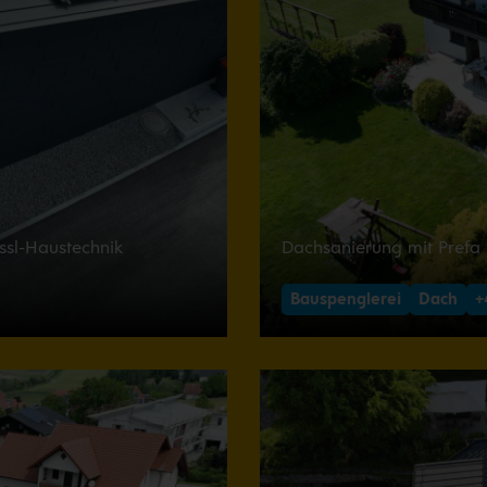
ssl-Haustechnik
Dachsanierung mit Prefa
Bauspenglerei
Dach
+