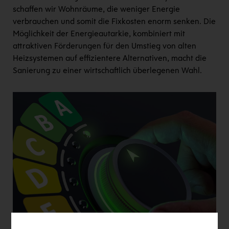
schaffen wir Wohnräume, die weniger Energie
verbrauchen und somit die Fixkosten enorm senken. Die
Möglichkeit der Energieautarkie, kombiniert mit
attraktiven Förderungen für den Umstieg von alten
Heizsystemen auf effizientere Alternativen, macht die
Sanierung zu einer wirtschaftlich überlegenen Wahl.