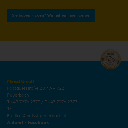
Sie haben Fragen? Wir helfen Ihnen gerne!
Meissl GmbH
Passauerstraße 20
/
A-4722
Peuerbach
T
+43 7276 2377
/
F
+43 7276 2377 -
17
E
office@meissl-peuerbach.at
Anfahrt
/
Facebook