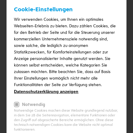
Cookie-Einstellungen
Wir verwenden Cookies, um Ihnen ein optimales
Webseiten-Erlebnis zu bieten. Dazu zählen Cookies, die
für den Betrieb der Seite und für die Steuerung unserer
kommerziellen Unternehmensziele notwendig sind,
sowie solche, die lediglich zu anonymen
Statistikzwecken, für Komforteinstellungen oder zur
Attraktive Förderungen nutzen
Anzeige personalisierter Inhalte genutzt werden. Sie
können selbst entscheiden, welche Kategorien Sie
zulassen möchten. Bitte beachten Sie, dass auf Basis
In der heutigen Zeit sind Förderungen für
Ihrer Einstellungen womöglich nicht mehr alle
umweltfreundliche Sanierungsmaßnahmen ein
Funktionalitäten der Seite zur Verfügung stehen.
wichtiger finanzieller Anreiz. Meissl hilft Ihnen, diese
Datenschutzerklärung anzeigen
Chancen optimal zu nutzen. Mit Förderungen von bis zu
75% für den Umstieg auf moderne Heizsysteme und
Notwendig
zusätzliche Steuervorteile bei der Installation von
Notwendige Cookies machen diese Website grundlegend nutzbar,
in dem Sie zB die Seitennavigation, elementare Funktionen oder
Photovoltaikanlagen wird die Sanierung Ihres Hauses
den Zugriff auf abgesicherte Bereiche ermöglichen. Ohne diese
nicht nur umweltfreundlicher, sondern auch finanziell
technisch notwendigen Cookies kann die Website nicht optimal
funktionieren.
noch attraktiver.