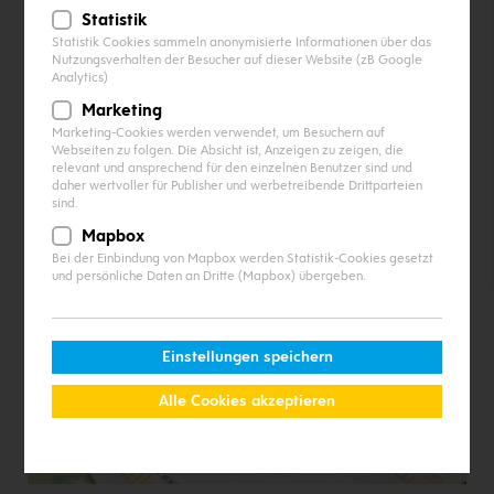
Statistik
Statistik Cookies sammeln anonymisierte Informationen über das
Nutzungsverhalten der Besucher auf dieser Website (zB Google
Analytics)
Marketing
Marketing-Cookies werden verwendet, um Besuchern auf
Webseiten zu folgen. Die Absicht ist, Anzeigen zu zeigen, die
relevant und ansprechend für den einzelnen Benutzer sind und
daher wertvoller für Publisher und werbetreibende Drittparteien
sind.
Mapbox
Bei der Einbindung von Mapbox werden Statistik-Cookies gesetzt
und persönliche Daten an Dritte (Mapbox) übergeben.
Einstellungen speichern
Alle Cookies akzeptieren