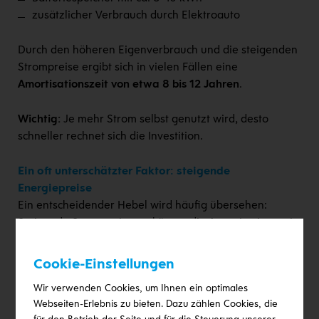
zusätzlicher Verbrauch durch Elektroauto
Durch den höheren Eigenverbrauch und die steigenden
Strompreise ergibt sich in vielen Fällen eine
Amortisationszeit von etwa 8 bis 12 Jahren
.
Wichtig:
Je mehr Strom selbst genutzt wird, desto
schneller rechnet sich die Investition.
Ein oft unterschätzter Faktor: steigende
Energiepreise
Ein entscheidender Hebel wird häufig übersehen:
Steigende Strompreise verkürzen die Amortisationszeit
zusätzlich.
Cookie-Einstellungen
Das bedeutet:
Je teurer Strom wird, desto wertvoller
Wir verwenden Cookies, um Ihnen ein optimales
wird jeder selbst produzierte Kilowattstunde.
Webseiten-Erlebnis zu bieten. Dazu zählen Cookies, die