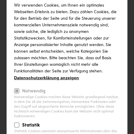
Wir verwenden Cookies, um Ihnen ein optimales
Webseiten-Erlebnis zu bieten. Dazu zählen Cookies, die
für den Betrieb der Seite und für die Steuerung unserer
kommerziellen Unternehmensziele notwendig sind,
sowie solche, die lediglich zu anonymen
Statistikzwecken, für Komforteinstellungen oder zur
Anzeige personalisierter Inhalte genutzt werden. Sie
können selbst entscheiden, welche Kategorien Sie
zulassen möchten. Bitte beachten Sie, dass auf Basis
Ihrer Einstellungen womöglich nicht mehr alle
Funktionalitäten der Seite zur Verfügung stehen.
Datenschutzerklärung anzeigen
Notwendig
Notwendige Cookies machen diese Website grundlegend nutzbar,
in dem Sie zB die Seitennavigation, elementare Funktionen oder
den Zugriff auf abgesicherte Bereiche ermöglichen. Ohne diese
technisch notwendigen Cookies kann die Website nicht optimal
funktionieren.
Statistik
Statistik Cookies sammeln anonymisierte Informationen über das