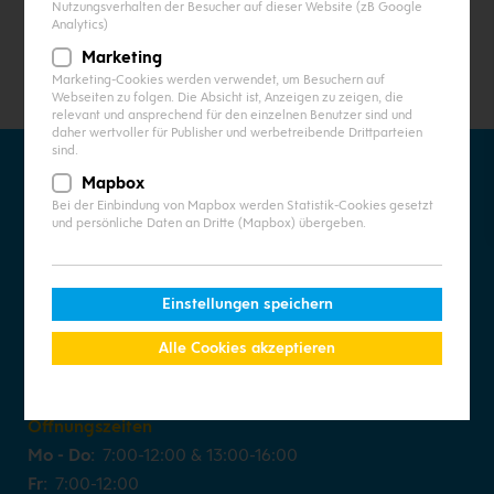
Nutzungsverhalten der Besucher auf dieser Website (zB Google
Analytics)
Marketing
Marketing-Cookies werden verwendet, um Besuchern auf
Webseiten zu folgen. Die Absicht ist, Anzeigen zu zeigen, die
relevant und ansprechend für den einzelnen Benutzer sind und
daher wertvoller für Publisher und werbetreibende Drittparteien
sind.
Mapbox
Meissl GmbH
Bei der Einbindung von Mapbox werden Statistik-Cookies gesetzt
und persönliche Daten an Dritte (Mapbox) übergeben.
Passauerstraße 20
/
A-4722
Peuerbach
T
+43 7276 2377
/
F
+43 7276 2377 -
Einstellungen speichern
17
E
office@meissl-peuerbach.at
Alle Cookies akzeptieren
Anfahrt
/
Facebook
Öffnungszeiten
Mo - Do:
7:00-12:00 & 13:00-16:00
Fr:
7:00-12:00