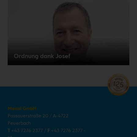
Ordnung dank Josef
Meissl GmbH
Passauerstraße 20
/
A-4722
Peuerbach
T
+43 7276 2377
/
F
+43 7276 2377 -