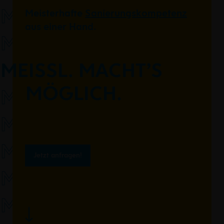
MEISSL.
Meisterhafte
Sanierungskompetenz
aus einer Hand.
MEISSL.
MEISSL. MACHT’S
MÖGLICH.
MEISSL.
MEISSL.
MEISSL.
Jetzt anfragen!
MEISSL.
MEISSL.