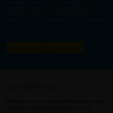
Technologien kennen – keine Sorge. Dafür sind unsere
Fachleute da. Wir beraten Sie umfassend und leicht
verständlich zu allen sinnvollen Möglichkeiten und
zeigen Ihnen in enger Abstimmung mit Ihren Wünschen
die beste Lösung für Ihr Zuhause auf.
Beratung anfordern
Potenzialanalyse
Dachsanierung
Bei Meissl erleben Sie meisterhafte Dachsanierung, die
individuell auf jede Dachart abgestimmt ist und