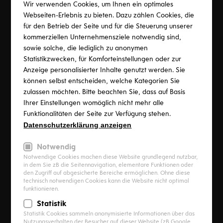
Wir verwenden Cookies, um Ihnen ein optimales
Eine Badsanierung erhöht nicht nur das tägliche
Webseiten-Erlebnis zu bieten. Dazu zählen Cookies, die
für den Betrieb der Seite und für die Steuerung unserer
Wohlbefinden, sondern steigert auch den Wert Ihrer
kommerziellen Unternehmensziele notwendig sind,
Immobilie. Dies ist besonders attraktiv für junge
sowie solche, die lediglich zu anonymen
Familien, die ein älteres Haus modernisieren, und für
Statistikzwecken, für Komforteinstellungen oder zur
Best-Ager, die in Qualität und Zukunftssicherheit
Anzeige personalisierter Inhalte genutzt werden. Sie
investieren möchten. Meissl kombiniert Funktionalität
können selbst entscheiden, welche Kategorien Sie
mit Komfort und Ästhetik. Im Fokus stehen zudem
zulassen möchten. Bitte beachten Sie, dass auf Basis
energieeffiziente Lösungen. Meissl verwirklicht
Ihrer Einstellungen womöglich nicht mehr alle
persönliche Designvorstellungen, von zeitgenössisch bis
Funktionalitäten der Seite zur Verfügung stehen.
klassisch, und schafft so eine Atmosphäre, die die
Datenschutzerklärung anzeigen
Persönlichkeit der Bewohner widerspiegelt. Für
zukunftsbewusste Menschen bietet Meissl sichere und
Notwendig
Notwendige Cookies machen diese Website grundlegend nutzbar,
barrierefreie Lösungen. Jedes Bad kann in eine private
in dem Sie zB die Seitennavigation, elementare Funktionen oder
Spa-Oase verwandelt werden, mit Elementen wie
den Zugriff auf abgesicherte Bereiche ermöglichen. Ohne diese
technisch notwendigen Cookies kann die Website nicht optimal
Whirlpool-Badewannen und Regenduschen. Meissl
funktionieren.
kümmert sich um alles, von der Demontage des alten
Statistik
Bades bis zur Realisierung des neuen Traumbades.
Statistik Cookies sammeln anonymisierte Informationen über das
Zudem bieten wir nicht nur Badlösungen, sondern
Nutzungsverhalten der Besucher auf dieser Website (zB Google